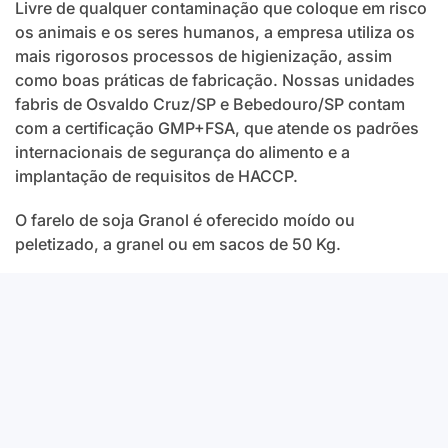
Livre de qualquer contaminação que coloque em risco
os animais e os seres humanos, a empresa utiliza os
mais rigorosos processos de higienização, assim
como boas práticas de fabricação. Nossas unidades
fabris de Osvaldo Cruz/SP e Bebedouro/SP contam
com a certificação GMP+FSA, que atende os padrões
internacionais de segurança do alimento e a
implantação de requisitos de HACCP.
O farelo de soja Granol é oferecido moído ou
peletizado, a granel ou em sacos de 50 Kg.
É a melhor opção para enriquecer com altos teores de
proteína a ração de animais, fortalecendo a produção
bovina, suína e avícola. A Granol possui estrutura para
atender o mercado, no Brasil ou no exterior, podendo
flexibilizar sua produção de forma a acolher requisitos
específicos de clientes, principalmente quanto aos
teores de fibras e proteínas.